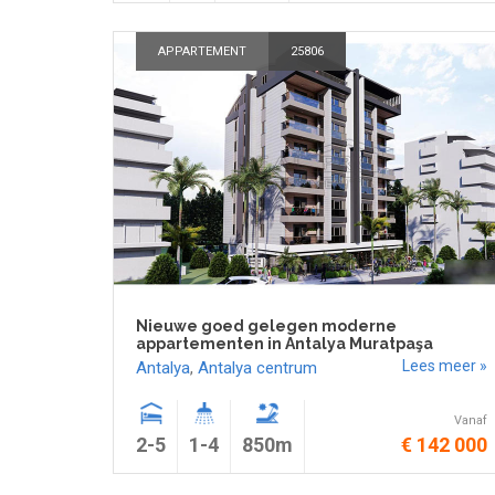
APPARTEMENT
25806
Nieuwe goed gelegen moderne
appartementen in Antalya Muratpaşa
Lees meer »
Antalya
,
Antalya centrum
Vanaf
2-5
1-4
850m
€ 142 000