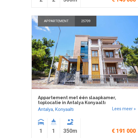
APPARTEMENT
25709
Appartement met één slaapkamer,
toplocatie in Antalya Konyaaltı
Lees meer »
Antalya
,
Konyaaltı
1
1
350m
€ 191 000