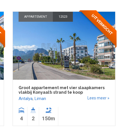
HT
UITVERKOCHT
APPARTEMENT
12523
Groot appartement met vier slaapkamers
vlakbij Konyaaltı strand te koop
Lees meer »
Antalya
,
Liman
4
2
150m