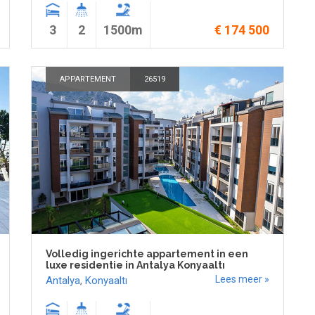
3
2
1500m
€ 174 500
APPARTEMENT
26519
Volledig ingerichte appartement in een
luxe residentie in Antalya Konyaaltı
Lees meer »
Antalya
,
Konyaaltı