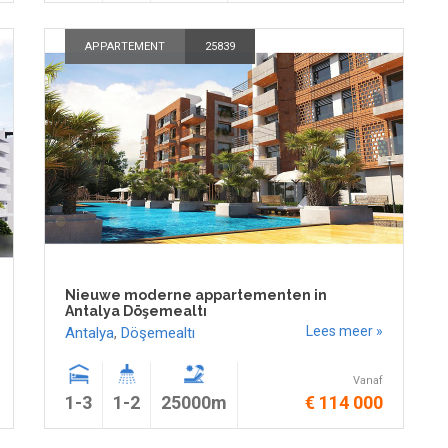
APPARTEMENT
25839
Nieuwe moderne appartementen in
Antalya Döşemealtı
Lees meer »
Antalya
,
Döşemealtı
Vanaf
1-3
1-2
25000m
€ 114 000