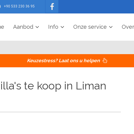
+90 533 230 36 95
me
Aanbod
Info
Onze service
Over
Keuzestress? Laat ons u helpen
la's te koop in Liman