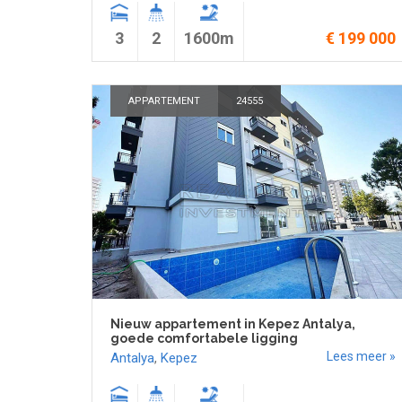
3
2
1600m
€ 199 000
APPARTEMENT
24555
Nieuw appartement in Kepez Antalya,
goede comfortabele ligging
Lees meer »
Antalya
,
Kepez