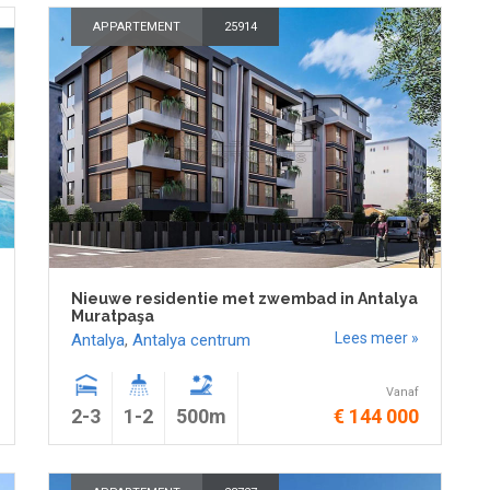
APPARTEMENT
25914
Nieuwe residentie met zwembad in Antalya
Muratpaşa
Lees meer »
Antalya
,
Antalya centrum
Vanaf
2-3
1-2
500m
€ 144 000