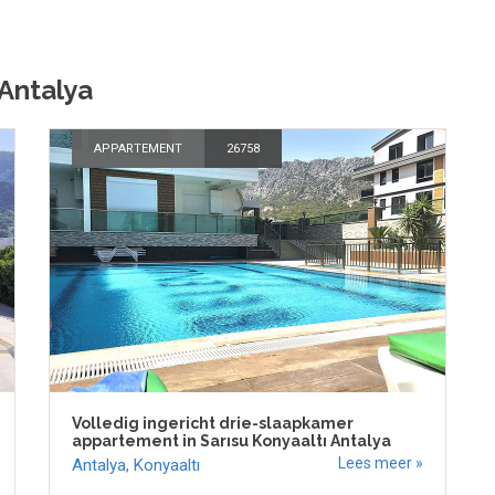
 Antalya
APPARTEMENT
26758
Volledig ingericht drie-slaapkamer
appartement in Sarısu Konyaaltı Antalya
Lees meer »
Antalya
,
Konyaaltı