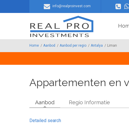
Overslaan en naar de inhoud gaan
info@realproinvest.com
Ho
Home
/
Aanbod
/
Aanbod per regio
/
Antalya
/
Liman
Appartementen en vil
Aanbod
Regio Informatie
Detailed search