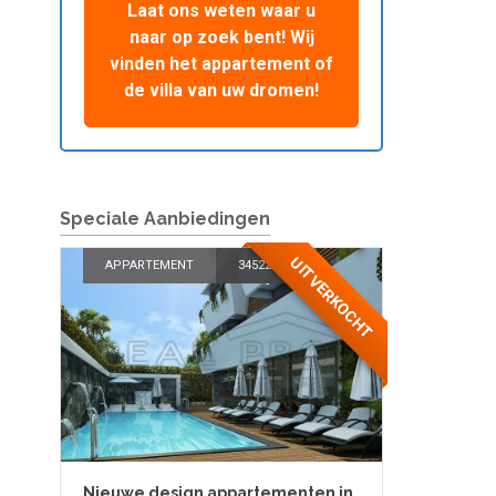
Laat ons weten waar u
naar op zoek bent! Wij
vinden het appartement of
de villa van uw dromen!
Speciale Aanbiedingen
UITVERKOCHT
APPARTEMENT
34522
Nieuwe design appartementen in