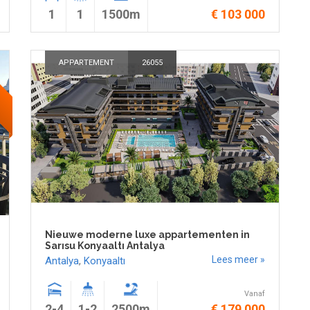
1
1
1500m
€ 103 000
APPARTEMENT
26055
T
Nieuwe moderne luxe appartementen in
Sarısu Konyaaltı Antalya
Lees meer »
Antalya
,
Konyaaltı
Vanaf
2-4
1-2
2500m
€ 179 000