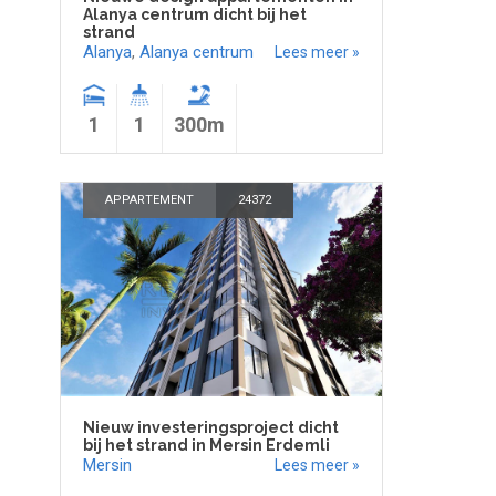
Alanya centrum dicht bij het
strand
Alanya
,
Alanya centrum
Lees meer »
1
1
300m
APPARTEMENT
24372
Nieuw investeringsproject dicht
bij het strand in Mersin Erdemli
Mersin
Lees meer »