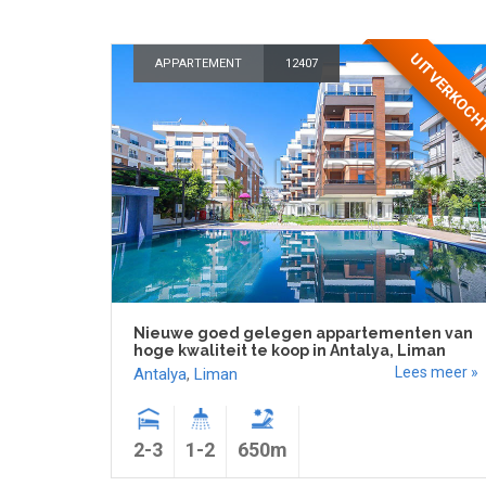
UITVERKOC
APPARTEMENT
12407
Nieuwe goed gelegen appartementen van
hoge kwaliteit te koop in Antalya, Liman
Lees meer »
Antalya
,
Liman
2-3
1-2
650m