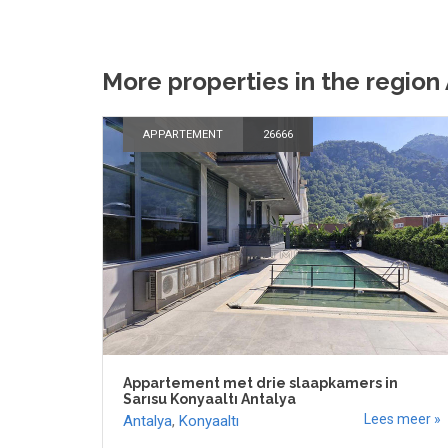
More properties in the region
APPARTEMENT
26666
Appartement met drie slaapkamers in
Sarısu Konyaaltı Antalya
Lees meer »
Antalya
,
Konyaaltı