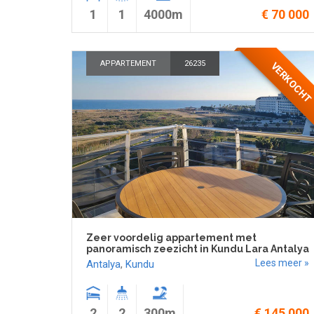
1
1
4000m
€ 70 000
APPARTEMENT
26235
VERKOCH
Zeer voordelig appartement met
panoramisch zeezicht in Kundu Lara Antalya
Lees meer »
Antalya
,
Kundu
2
2
300m
€ 145 000