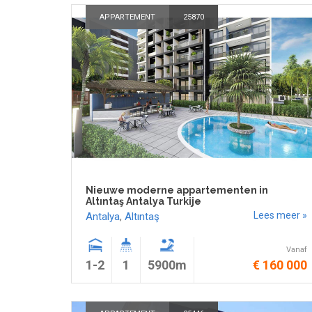
APPARTEMENT
25870
Nieuwe moderne appartementen in
Altıntaş Antalya Turkije
Lees meer »
Antalya
,
Altıntaş
Vanaf
1-2
1
5900m
€ 160 000