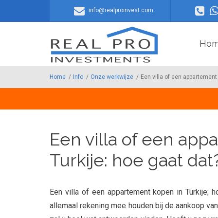
Overslaan en naar de inhoud gaan
info@realproinvest.com
Ho
Home
/
Info
/
Onze werkwijze
/
Een villa of een appartement 
Een villa of een app
Turkije: hoe gaat dat
Een villa of een appartement kopen in Turkije; 
allemaal rekening mee houden bij de aankoop van 