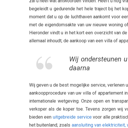
zal u heel wat antwoorden vinden. Heeft u nog 
begeleidt u gedurende het hele traject bij het ko
moment dat u op de luchthaven aankomt voor e
met de eigendomsakte van uw nieuwe woning of in
Hieronder vindt u in het kort een overzicht van 
allemaal inhoudt; de aankoop van een villa of appa
Wij ondersteunen u
daarna
Wij geven u de best mogelijke service, verlenen u
aankoopprocedure van uw villa of appartement in
internationale wetgeving. Onze open en transpa
verkoper als de koper toe. Tevens zorgen wij v
bieden een
uitgebreide service
voor alle praktis
het buitenland; zoals
aansluiting van elektriciteit,