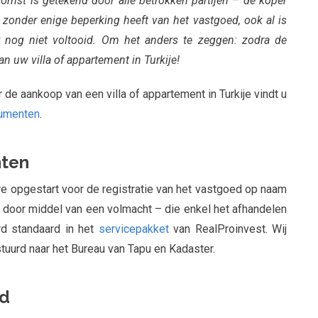
omst is getekend door alle betrokken partijen – de koper
 zonder enige beperking heeft van het vastgoed, ook al is
 nog niet voltooid. Om het anders te zeggen: zodra de
 uw villa of appartement in Turkije!
e aankoop van een villa of appartement in Turkije vindt u
cumenten
.
nten
re opgestart voor de registratie van het vastgoed op naam
 door middel van een volmacht – die enkel het afhandelen
rd standaard in het
servicepakket
van RealProinvest. Wij
uurd naar het Bureau van Tapu en Kadaster.
ed