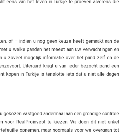
ht eens van het leven in Turkije te proeven alvorens die
en, of – indien u nog geen keuze heeft gemaakt aan de
 met u welke panden het meest aan uw verwachtingen en
 u zoveel mogelijk informatie over het pand zelf en de
 enzovoort. Uiteraard krijgt u van ieder bezocht pand een
nt kopen in Turkije is tenslotte iets dat u niet alle dagen
 u gekozen vastgoed andermaal aan een grondige controle
 voor RealProinvest te kiezen. Wij doen dit niet enkel
ortefeuille opnemen, maar nogmaals voor we overgaan tot