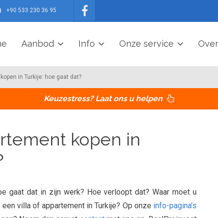
+90 533 230 36 95
me
Aanbod
Info
Onze service
Over
kopen in Turkije: hoe gaat dat?
Keuzestress? Laat ons u helpen
artement kopen in
?
hoe gaat dat in zijn werk? Hoe verloopt dat? Waar moet u
een villa of appartement in Turkije? Op onze
info-pagina’s