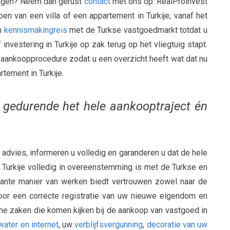
vragen? Neem dan gerust
contact
met ons op. RealProinvest
pen van een villa of een appartement in Turkije; vanaf het
en
kennismakingreis
met de Turkse vastgoedmarkt totdat u
vestering in Turkije op zak terug op het vliegtuig stapt.
de aankoopprocedure zodat u een overzicht heeft wat dat nu
rtement in Turkije.
 gedurende het hele aankooptraject én
 advies, informeren u volledig en garanderen u dat de hele
 Turkije volledig in overeenstemming is met de Turkse en
rante manier van werken biedt vertrouwen zowel naar de
oor een correcte registratie van uw nieuwe eigendom en
che zaken die komen kijken bij de aankoop van vastgoed in
 water en internet
, uw
verblijfsvergunning
,
decoratie van uw