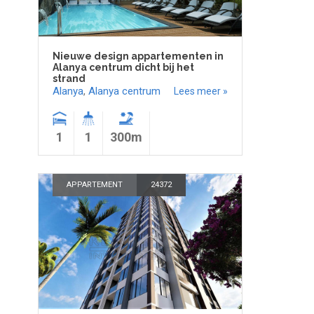
Nieuwe design appartementen in
Alanya centrum dicht bij het
strand
Alanya
,
Alanya centrum
Lees meer »
1
1
300m
APPARTEMENT
24372