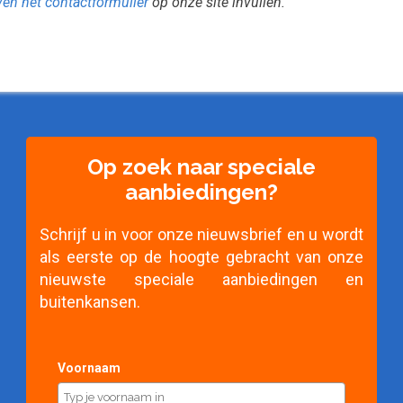
ven het contactformulier
op onze site invullen.
Op zoek naar speciale
aanbiedingen?
Schrijf u in voor onze nieuwsbrief en u wordt
als eerste op de hoogte gebracht van onze
nieuwste speciale aanbiedingen en
buitenkansen.
Voornaam