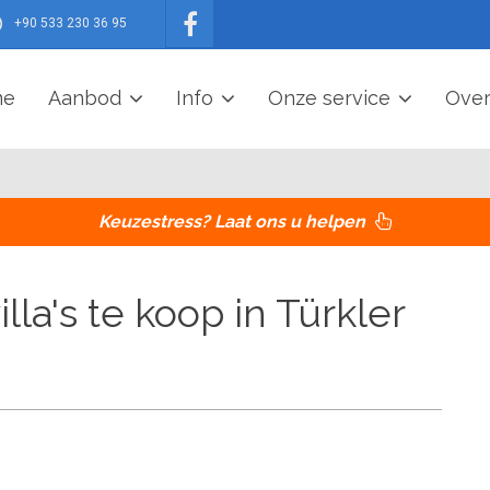
+90 533 230 36 95
me
Aanbod
Info
Onze service
Over
Keuzestress? Laat ons u helpen
la's te koop in Türkler