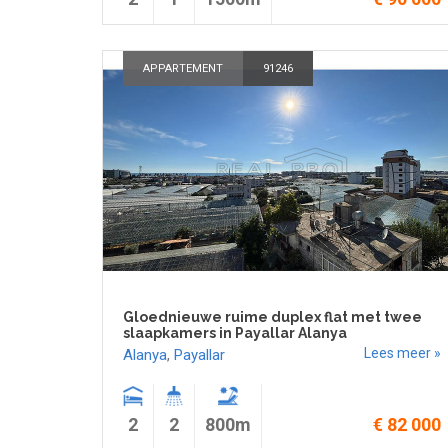
APPARTEMENT
91246
Gloednieuwe ruime duplex flat met twee
slaapkamers in Payallar Alanya
Lees meer »
Alanya
,
Payallar
2
2
800m
€ 82 000