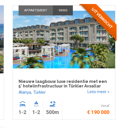
UITVERKOCHT
APPARTEMENT
94943
Nieuwe laagbouw luxe residentie met een
5* hotelinfrastructuur in Türkler Avsallar
Lees meer »
Alanya
,
Türkler
Vanaf
1-2
1-2
500m
€ 190 000