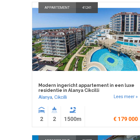
APPARTEMENT
41241
Modern ingericht appartement in een luxe
residentie in Alanya Cikcilli
Lees meer »
Alanya
,
Cikcilli
2
2
1500m
€ 179 000