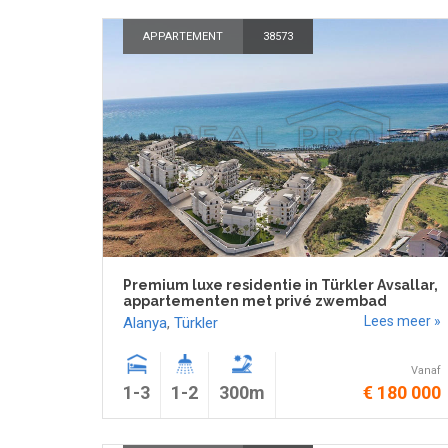
APPARTEMENT
38573
Premium luxe residentie in Türkler Avsallar,
appartementen met privé zwembad
Lees meer »
Alanya
,
Türkler
Vanaf
1-3
1-2
300m
€ 180 000