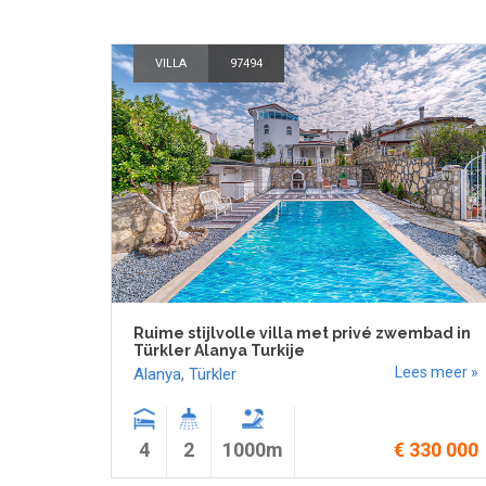
VILLA
97494
Ruime stijlvolle villa met privé zwembad in
Türkler Alanya Turkije
Lees meer »
Alanya
,
Türkler
4
2
1000m
€ 330 000