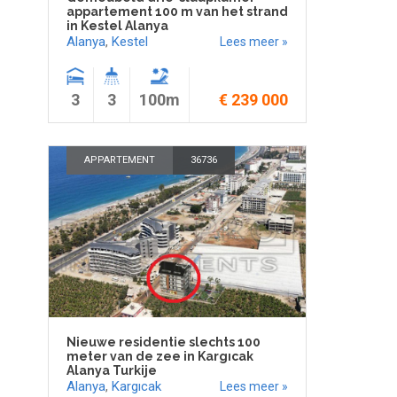
appartement 100 m van het strand
in Kestel Alanya
Alanya
,
Kestel
Lees meer »
3
3
100m
€ 239 000
APPARTEMENT
36736
Nieuwe residentie slechts 100
meter van de zee in Kargıcak
Alanya Turkije
Alanya
,
Kargıcak
Lees meer »