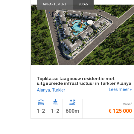
APPARTEMENT
95065
Topklasse laagbouw residentie met
uitgebreide infrastructuur in Türkler Alanya
Lees meer »
Alanya
,
Türkler
Vanaf
1-2
1-2
600m
€ 125 000