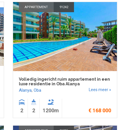
APPARTEMENT
91242
Volledig ingericht ruim appartement in een
luxe residentie in Oba Alanya
Lees meer »
Alanya
,
Oba
2
2
1200m
€ 168 000