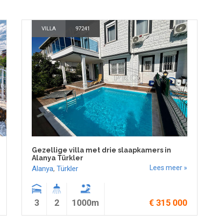
VILLA
97241
Gezellige villa met drie slaapkamers in
Alanya Türkler
Lees meer »
Alanya
,
Türkler
3
2
1000m
€ 315 000