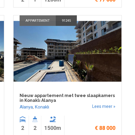
APPARTEMENT
91245
Nieuw appartement met twee slaapkamers
in Konaklı Alanya
Lees meer »
Alanya
,
Konaklı
2
2
1500m
€ 88 000