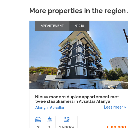
More properties in the region
APPARTEMENT
91248
Nieuw modern duplex appartement met
twee slaapkamers in Avsallar Alanya
Lees meer »
Alanya
,
Avsallar
2
1
1500m
€ 90 000