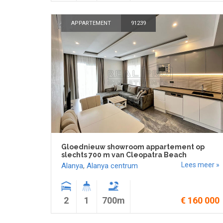
APPARTEMENT
91239
Gloednieuw showroom appartement op
slechts 700 m van Cleopatra Beach
Lees meer »
Alanya
,
Alanya centrum
2
1
700m
€ 160 000