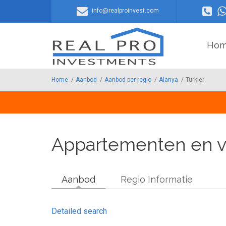
Overslaan en naar de inhoud gaan
info@realproinvest.com
Ho
Home
/
Aanbod
/
Aanbod per regio
/
Alanya
/
Türkler
Appartementen en vil
Aanbod
Regio Informatie
Detailed search