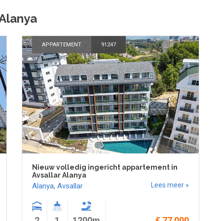
 Alanya
APPARTEMENT
91247
Nieuw volledig ingericht appartement in
Avsallar Alanya
Lees meer »
Alanya
,
Avsallar
2
1
1200m
€ 77 000