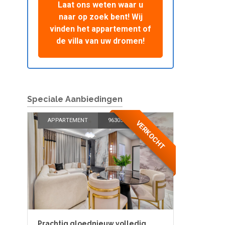
Laat ons weten waar u
naar op zoek bent! Wij
vinden het appartement of
de villa van uw dromen!
Speciale Aanbiedingen
APPARTEMENT
96305
VERKOCHT
Prachtig gloednieuw volledig