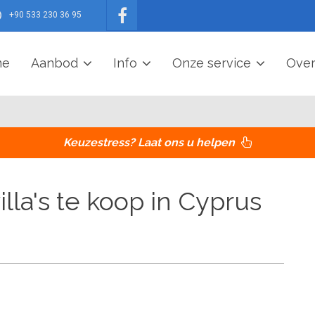
+90 533 230 36 95
me
Aanbod
Info
Onze service
Over
Keuzestress? Laat ons u helpen
la's te koop in Cyprus