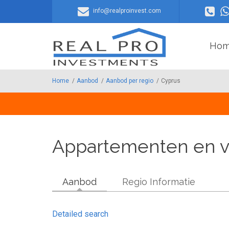
Overslaan en naar de inhoud gaan
info@realproinvest.com
Ho
Home
/
Aanbod
/
Aanbod per regio
/
Cyprus
Appartementen en vil
Aanbod
Regio Informatie
Detailed search