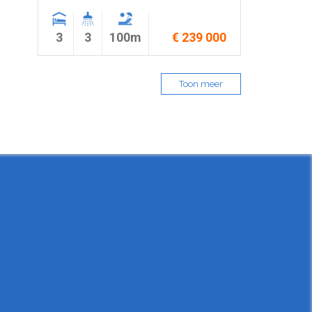
3
3
100m
€ 239 000
Toon meer