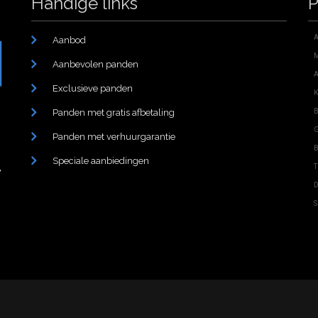
Handige links
P
A
Aanbod
M
Aanbevolen panden
A
Exclusieve panden
K
Panden met gratis afbetaling
B
G
Panden met verhuurgarantie
B
Speciale aanbiedingen
,
T
D
S