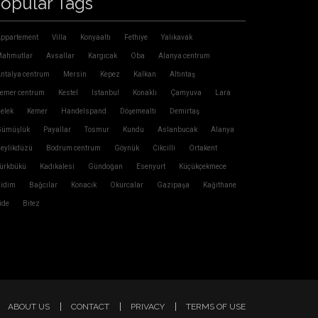
opular Tags
ppartement
Villa
Konyaaltı
Fethiye
Yalıkavak
ahmutlar
Avsallar
Kargıcak
Oba
Alanya centrum
ntalya centrum
Mersin
Kepez
Kalkan
Altıntaş
emer centrum
Kestel
Istanbul
Konaklı
Çamyuva
Lara
elek
Kemer
Handelspand
Döşemealtı
Demirtaş
ümüşlük
Payallar
Tosmur
Kundu
Aslanbucak
Alanya
eylikdüzü
Bodrum centrum
Göynük
Cikcilli
Ortakent
ürkbükü
Kadıkalesi
Gündoğan
Esenyurt
Küçükçekmece
idim
Bağcılar
Konacık
Okurcalar
Gazipaşa
Kağıthane
ide
Bitez
ABOUT US
CONTACT
PRIVACY
TERMS OF USE