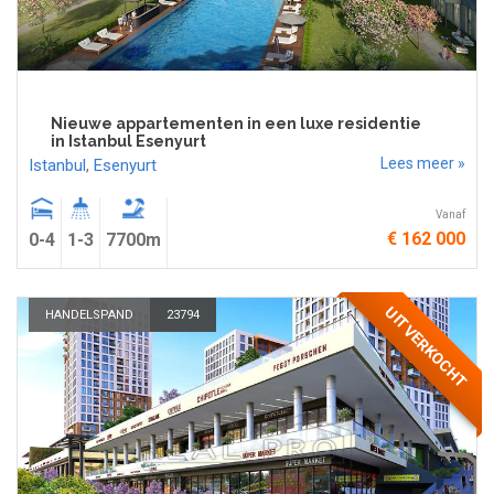
Nieuwe appartementen in een luxe residentie
in Istanbul Esenyurt
Lees meer »
Istanbul
,
Esenyurt
Vanaf
€ 162 000
0-4
1-3
7700m
UITVERKOCHT
HANDELSPAND
23794