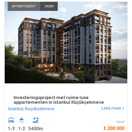
APPARTEMENT
24589
Investeringsproject met ruime luxe
appartementen in Istanbul Küçükçekmece
Lees meer »
Istanbul
,
Küçükçekmece
Vanaf
€ 200 000
1-3
1-2
5400m