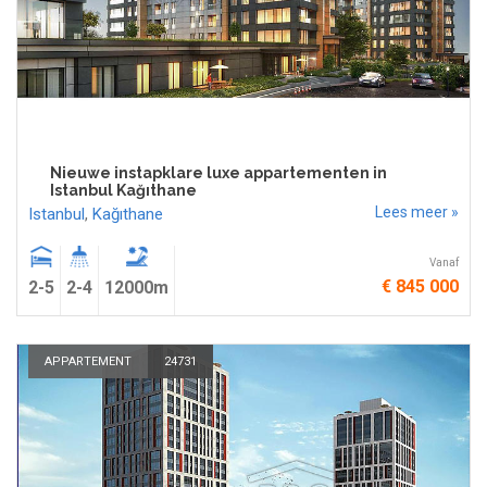
Nieuwe instapklare luxe appartementen in
Istanbul Kağıthane
Lees meer »
Istanbul
,
Kağıthane
Vanaf
€ 845 000
2-5
2-4
12000m
APPARTEMENT
24731