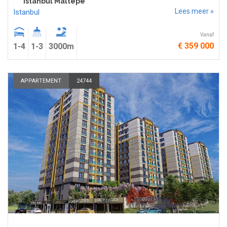
Istanbul Maltepe
Lees meer »
Istanbul
Vanaf
€ 359 000
1-4
1-3
3000m
APPARTEMENT
24744