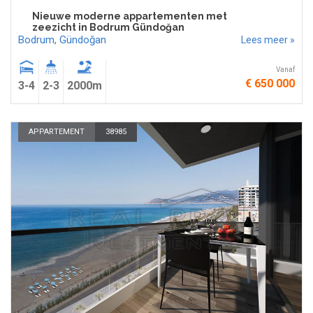
Nieuwe moderne appartementen met
zeezicht in Bodrum Gündoğan
Bodrum
,
Gündoğan
Lees meer »
Vanaf
€ 650 000
3-4
2-3
2000m
APPARTEMENT
38985