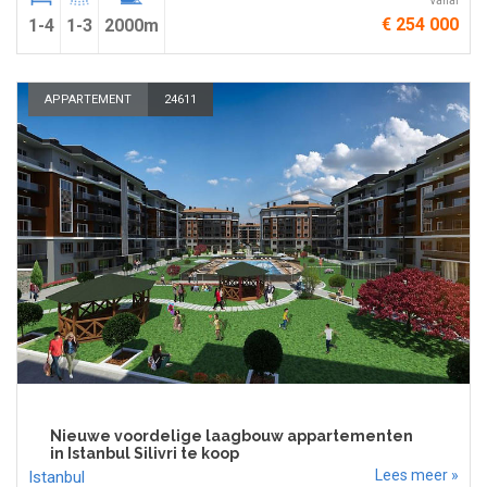
Vanaf
€ 254 000
1-4
1-3
2000m
APPARTEMENT
24611
Nieuwe voordelige laagbouw appartementen
in Istanbul Silivri te koop
Lees meer »
Istanbul