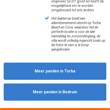
ongeveer 50 m² groot en heeft de
mogelijkheid om te worden
omgebouwd tot iets anders
Het dakterras biedt een
adembenemend uitzicht op Torba
Beach en Cove, waardoor het de
perfecte locatie is voor de late
namiddag en zonsondergang, de
villa wordt volledig ingericht zoals op
de foto's te zien is te koop
aangeboden
Meer panden in Torba
Meer panden in Bodrum