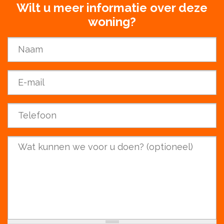
Wilt u meer informatie over deze
woning?
Name
*
E-mail
*
Phone
*
Your question