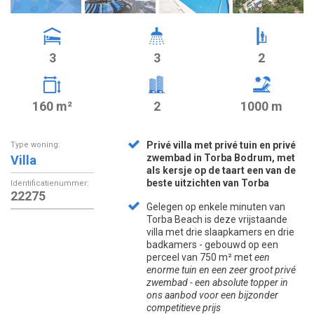
3
3
2
160 m²
2
1000 m
Privé villa met privé tuin en privé
Type woning:
zwembad in Torba Bodrum, met
Villa
als kersje op de taart een van de
beste uitzichten van Torba
Identificatienummer:
22275
Gelegen op enkele minuten van
Torba Beach is deze vrijstaande
villa met drie slaapkamers en drie
badkamers - gebouwd op een
perceel van 750 m² met
een
enorme tuin en een zeer groot privé
zwembad - een absolute topper in
ons aanbod voor een bijzonder
competitieve prijs