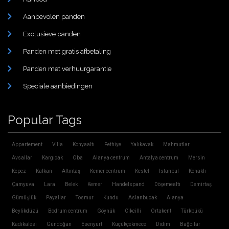
Aanbevolen panden
Exclusieve panden
Panden met gratis afbetaling
Panden met verhuurgarantie
Speciale aanbiedingen
Popular Tags
Appartement
Villa
Konyaaltı
Fethiye
Yalıkavak
Mahmutlar
Avsallar
Kargıcak
Oba
Alanya centrum
Antalya centrum
Mersin
Kepez
Kalkan
Altıntaş
Kemer centrum
Kestel
Istanbul
Konaklı
Çamyuva
Lara
Belek
Kemer
Handelspand
Döşemealtı
Demirtaş
Gümüşlük
Payallar
Tosmur
Kundu
Aslanbucak
Alanya
Beylikdüzü
Bodrum centrum
Göynük
Cikcilli
Ortakent
Türkbükü
Kadıkalesi
Gündoğan
Esenyurt
Küçükçekmece
Didim
Bağcılar