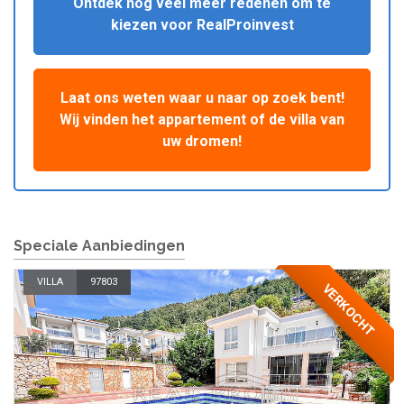
Ontdek nog veel meer redenen om te
kiezen voor RealProinvest
Laat ons weten waar u naar op zoek bent!
Wij vinden het appartement of de villa van
uw dromen!
Speciale Aanbiedingen
VILLA
97803
VERKOCHT