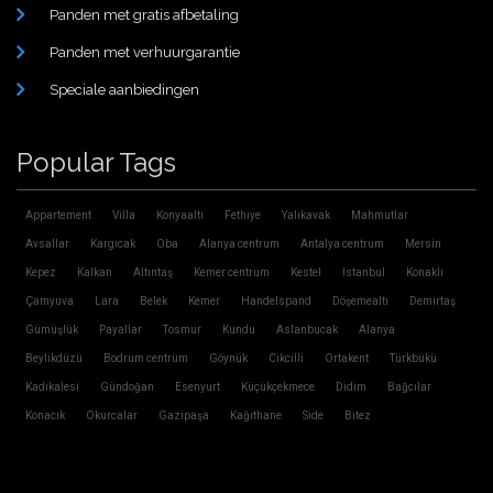
Panden met gratis afbetaling
Panden met verhuurgarantie
Speciale aanbiedingen
Popular Tags
Appartement
Villa
Konyaaltı
Fethiye
Yalıkavak
Mahmutlar
Avsallar
Kargıcak
Oba
Alanya centrum
Antalya centrum
Mersin
Kepez
Kalkan
Altıntaş
Kemer centrum
Kestel
Istanbul
Konaklı
Çamyuva
Lara
Belek
Kemer
Handelspand
Döşemealtı
Demirtaş
Gümüşlük
Payallar
Tosmur
Kundu
Aslanbucak
Alanya
Beylikdüzü
Bodrum centrum
Göynük
Cikcilli
Ortakent
Türkbükü
Kadıkalesi
Gündoğan
Esenyurt
Küçükçekmece
Didim
Bağcılar
Konacık
Okurcalar
Gazipaşa
Kağıthane
Side
Bitez