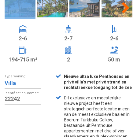
2-6
2-7
2-6
194-715 m²
2
50 m
Nieuwe ultra luxe Penthouses en
Type woning:
privé villa's met privé strand en
Villa
rechtstreekse toegang tot de zee
Identificatienummer:
22242
Dit exclusieve en meesterlijke
nieuwe project heeft een
strategisch perfecte locatie in een
van de meest exclusieve baaien in
Bodrum Türkbükü Gölköy,
bestaande uit Penthouse
appartementen met drie of vier
slaapkamers en duplexwoningen