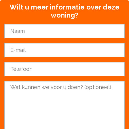
Wilt u meer informatie over deze
woning?
Name
*
E-mail
*
Phone
*
Your question