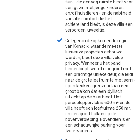
tuin - die genoeg ruimte biedt voor
een gezin met jonge kinderen
en/of huisdieren - en de nabijheid
van alle comfort die het
schiereiland biedt, is deze villa een
verborgen juweeltje.
Gelegen in de opkomende regio
van Konacık, waar de meeste
luxueuze projecten gebouwd
worden, biedt deze villa volop
privacy. Wanneer u het pand
binnenloopt, wordt u begroet met
een prachtige unieke deur, die leidt
naar de grote leefruimte met semi-
open keuken, grenzend aan een
groot balkon dat een idyllisch
uitzicht op de baai biedt. Het
perceeloppervlak is 600 m² en de
villa heeft een leefruimte 250 m²,
en een groot balkon op de
bovenverdieping. Bovendien is er
een schaduwrijke parking voor
twee wagens.