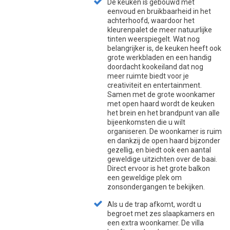
De keuken is gebouwd met
eenvoud en bruikbaarheid in het
achterhoofd, waardoor het
kleurenpalet de meer natuurlijke
tinten weerspiegelt. Wat nog
belangrijker is, de keuken heeft ook
grote werkbladen en een handig
doordacht kookeiland dat nog
meer ruimte biedt voor je
creativiteit en entertainment.
Samen met de grote woonkamer
met open haard wordt de keuken
het brein en het brandpunt van alle
bijeenkomsten die u wilt
organiseren. De woonkamer is ruim
en dankzij de open haard bijzonder
gezellig, en biedt ook een aantal
geweldige uitzichten over de baai.
Direct ervoor is het grote balkon
een geweldige plek om
zonsondergangen te bekijken.
Als u de trap afkomt, wordt u
begroet met zes slaapkamers en
een extra woonkamer. De villa