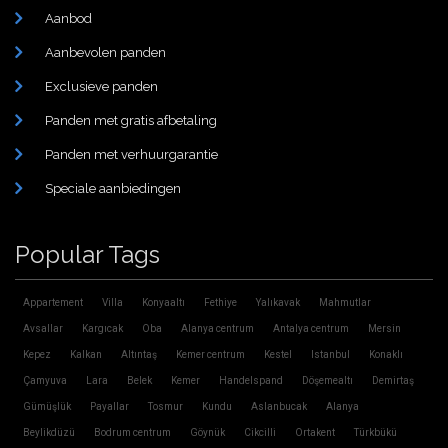
Aanbod
Aanbevolen panden
Exclusieve panden
Panden met gratis afbetaling
Panden met verhuurgarantie
Speciale aanbiedingen
Popular Tags
Appartement
Villa
Konyaaltı
Fethiye
Yalıkavak
Mahmutlar
Avsallar
Kargıcak
Oba
Alanya centrum
Antalya centrum
Mersin
Kepez
Kalkan
Altıntaş
Kemer centrum
Kestel
Istanbul
Konaklı
Çamyuva
Lara
Belek
Kemer
Handelspand
Döşemealtı
Demirtaş
Gümüşlük
Payallar
Tosmur
Kundu
Aslanbucak
Alanya
Beylikdüzü
Bodrum centrum
Göynük
Cikcilli
Ortakent
Türkbükü