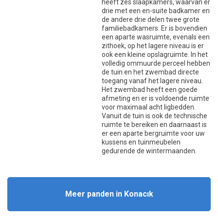
heeft zes slaapkamers, waarvan er
drie met een en-suite badkamer en
de andere drie delen twee grote
familiebadkamers. Er is bovendien
een aparte wasruimte, evenals een
zithoek, op het lagere niveau is er
ook een kleine opslagruimte. In het
volledig ommuurde perceel hebben
de tuin en het zwembad directe
toegang vanaf het lagere niveau.
Het zwembad heeft een goede
afmeting en er is voldoende ruimte
voor maximaal acht ligbedden.
Vanuit de tuin is ook de technische
ruimte te bereiken en daarnaast is
er een aparte bergruimte voor uw
kussens en tuinmeubelen
gedurende de wintermaanden.
Meer panden in Konacık