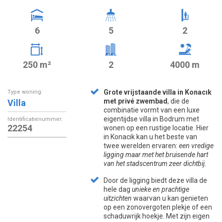
6
5
2
250 m²
2
4000 m
Grote vrijstaande villa in Konacık
Type woning:
met privé zwembad
, die de
Villa
combinatie vormt van een luxe
eigentijdse villa in Bodrum met
Identificatienummer:
22254
wonen op een rustige locatie. Hier
in Konacık kan u het beste van
twee werelden ervaren:
een vredige
ligging maar met het bruisende hart
van het stadscentrum zeer dichtbij.
Door de ligging biedt deze villa de
hele dag
unieke en prachtige
uitzichten
waarvan u kan genieten
op een zonovergoten plekje of een
schaduwrijk hoekje. Met zijn eigen